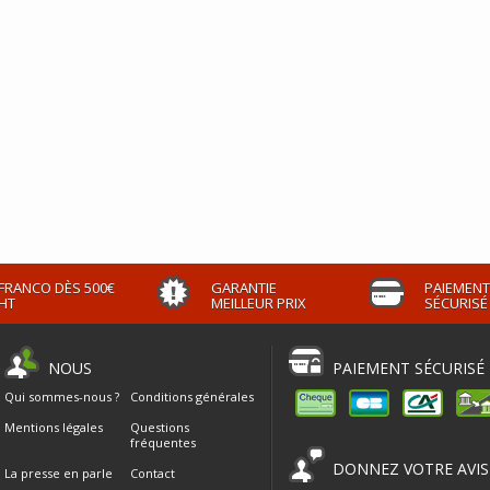
FRANCO DÈS 500€
GARANTIE
PAIEMENT
HT
MEILLEUR PRIX
SÉCURISÉ
NOUS
PAIEMENT SÉCURISÉ
Qui sommes-nous ?
Conditions générales
Mentions légales
Questions
fréquentes
DONNEZ VOTRE AVIS
La presse en parle
Contact