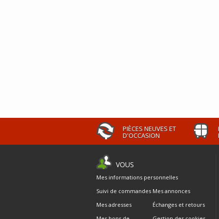
PIÈCES NEUVES ET
D'OCCASION
VOUS
Mes informations personnelles
Suivi de commandes
Mes annonces
Mes adresses
Échanges et retours
Mes bons de
Gestion des cookies