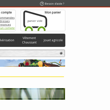
Besoin d'aide ?
 compte
Mon panier
commandes
panier vide
dresses
nnonces
 un compte
Vêtement
lvérisation
Jouet agricole
Chaussant