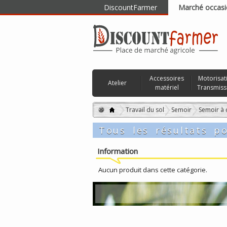
DiscountFarmer
Marché occasi
RECHERCHER
Accessoires
Motorisat
Atelier
matériel
Transmiss
Travail du sol
Semoir
Semoir à 
Tous les résultats 
Information
Aucun produit dans cette catégorie.