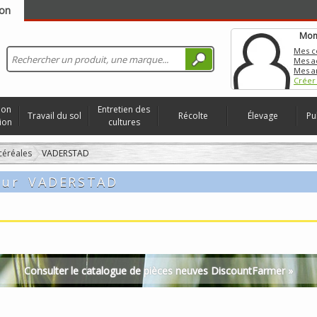
on
Mon
Mes 
Mes a
Mes a
Créer
ion
Entretien des
Travail du sol
Récolte
Élevage
Pu
ion
cultures
céréales
VADERSTAD
pour
VADERSTAD
Consulter le catalogue de pièces neuves DiscountFarmer »