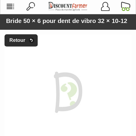
Bride 50 × 6 pour dent de vibro 32 × 10-12
Retour